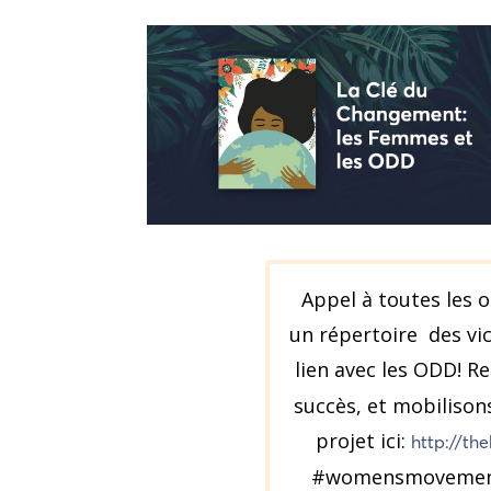
Appel à toutes les 
un répertoire des vi
lien avec les ODD! R
succès, et mobilisons
projet ici:
http://th
#womensmovement