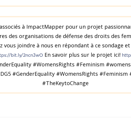
sociés à ImpactMapper pour un projet passionnant
oires des organisations de défense des droits des fem
z vous joindre à nous en répondant à ce sondage et
En savoir plus sur le projet ici!
tps://bit.ly/2ncn3wO
htt
nderEquality #WomensRights #Feminism #women
DG5 #GenderEquality #WomensRights #Feminis
#TheKeytoChange