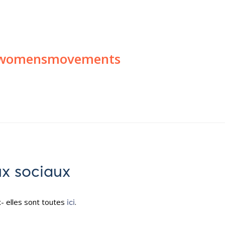
 #womensmovements
ux sociaux
- elles sont toutes
ici
.