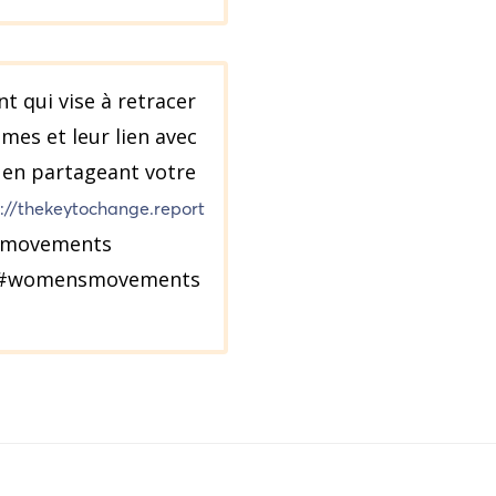
 qui vise à retracer
mes et leur lien avec
 en partageant votre
p://thekeytochange.report
smovements
m #womensmovements