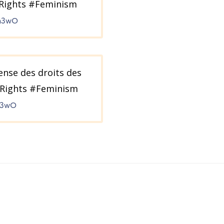
sRights #Feminism
cn3wO
ense des droits des
sRights #Feminism
cn3wO