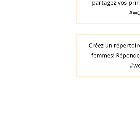
partagez vos pri
#wo
Créez un répertoir
femmes! Répondez
#wo