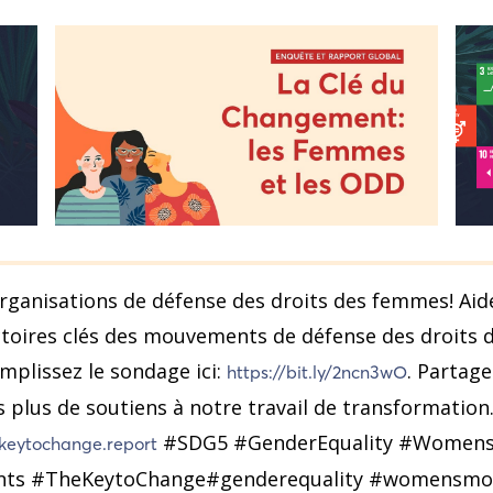
organisations de défense des droits des femmes! Aid
ctoires clés des mouvements de défense des droits 
emplissez le sondage ici:
. Partag
https://bit.ly/2ncn3wO
 plus de soutiens à notre travail de transformation.
#SDG5 #GenderEquality #Womens
ekeytochange.report
s #TheKeytoChange#genderequality #womensmov