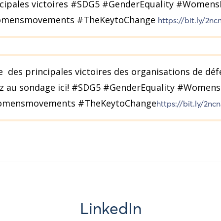
ncipales victoires #SDG5 #GenderEquality #Women
mensmovements #TheKeytoChange
https://bit.ly/2n
e des principales victoires des organisations de déf
 au sondage ici! #SDG5 #GenderEquality #Women
mensmovements #TheKeytoChange
https://bit.ly/2n
LinkedIn