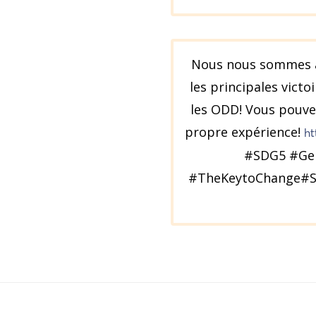
Nous nous sommes as
les principales vict
les ODD! Vous pouve
propre expérience!
ht
#SDG5 #Ge
#TheKeytoChange#S